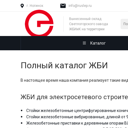
г. Ногинск
info@ruslep.ru
Вынесенный склад
Светлогорского завода
ЖБИиК на территории
России
Каталог
Полный каталог ЖБИ
В настоящее время наша компания реализует такие ви
ЖБИ для электросетевого строите
Стойки железобетонные центрифугированные коничес
Стойки железобетонные вибрированные, длиной от 9,
Железобетонные приставки к деревянным опорам ВЛ 