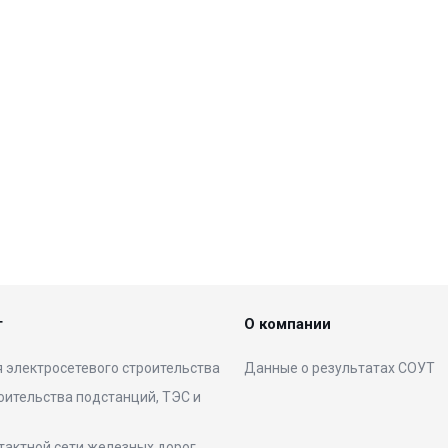
г
О компании
 электросетевого строительства
Данные о результатах СОУТ
оительства подстанций, ТЭС и
тактной сети железных дорог