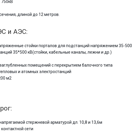
 750кВ
ечения, длиной до 12 метров.
С и АЭС:
пряженные стойки порталов для подстанций напряжением 35-500
ций 35*500 кВ(стойки, кабельные каналы, лежни и др.)
заглубленных помещений с перекрытием балочного типа
тепловых и атомных электростанций
200 м2
рог:
напрягаемой стержневой арматурой дл. 10,8 и 13,6м
 контактной сети