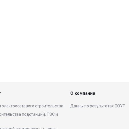
г
О компании
 электросетевого строительства
Данные о результатах СОУТ
оительства подстанций, ТЭС и
тактной сети железных дорог