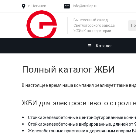
г. Ногинск
info@ruslep.ru
Вынесенный склад
Светлогорского завода
ЖБИиК на территории
России
Каталог
Полный каталог ЖБИ
В настоящее время наша компания реализует такие ви
ЖБИ для электросетевого строите
Стойки железобетонные центрифугированные коничес
Стойки железобетонные вибрированные, длиной от 9,
Железобетонные приставки к деревянным опорам ВЛ 