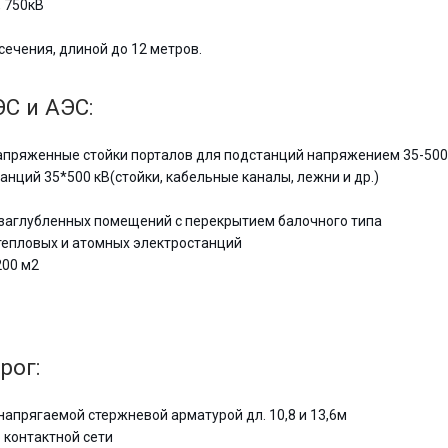
 750кВ
ечения, длиной до 12 метров.
С и АЭС:
пряженные стойки порталов для подстанций напряжением 35-500
ций 35*500 кВ(стойки, кабельные каналы, лежни и др.)
заглубленных помещений с перекрытием балочного типа
тепловых и атомных электростанций
200 м2
рог:
напрягаемой стержневой арматурой дл. 10,8 и 13,6м
 контактной сети