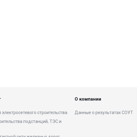
г
О компании
 электросетевого строительства
Данные о результатах СОУТ
оительства подстанций, ТЭС и
тактной сети железных дорог