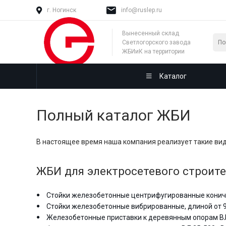
г. Ногинск
info@ruslep.ru
Вынесенный склад
Светлогорского завода
ЖБИиК на территории
России
Каталог
Полный каталог ЖБИ
В настоящее время наша компания реализует такие ви
ЖБИ для электросетевого строите
Стойки железобетонные центрифугированные коничес
Стойки железобетонные вибрированные, длиной от 9,
Железобетонные приставки к деревянным опорам ВЛ 