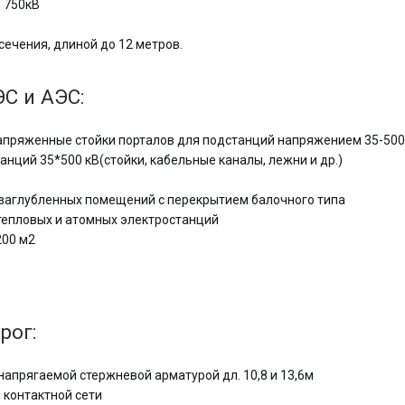
 750кВ
ечения, длиной до 12 метров.
С и АЭС:
пряженные стойки порталов для подстанций напряжением 35-500
ций 35*500 кВ(стойки, кабельные каналы, лежни и др.)
заглубленных помещений с перекрытием балочного типа
тепловых и атомных электростанций
200 м2
рог:
напрягаемой стержневой арматурой дл. 10,8 и 13,6м
 контактной сети