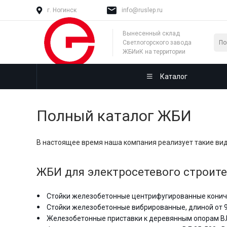
г. Ногинск
info@ruslep.ru
Вынесенный склад
Светлогорского завода
ЖБИиК на территории
России
Каталог
Полный каталог ЖБИ
В настоящее время наша компания реализует такие ви
ЖБИ для электросетевого строите
Стойки железобетонные центрифугированные коничес
Стойки железобетонные вибрированные, длиной от 9,
Железобетонные приставки к деревянным опорам ВЛ 