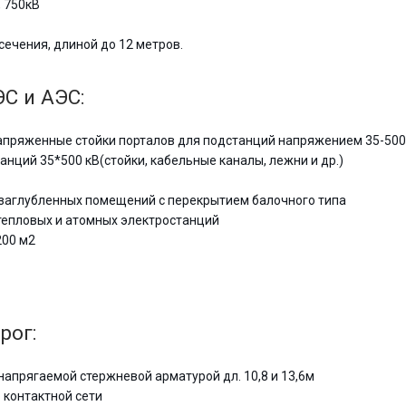
 750кВ
ечения, длиной до 12 метров.
С и АЭС:
пряженные стойки порталов для подстанций напряжением 35-500
ций 35*500 кВ(стойки, кабельные каналы, лежни и др.)
заглубленных помещений с перекрытием балочного типа
тепловых и атомных электростанций
200 м2
рог:
напрягаемой стержневой арматурой дл. 10,8 и 13,6м
 контактной сети