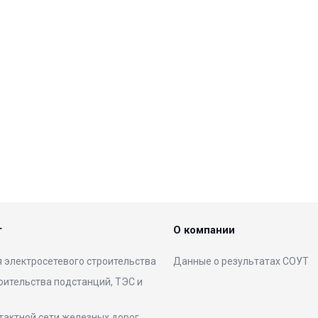
г
О компании
 электросетевого строительства
Данные о результатах СОУТ
оительства подстанций, ТЭС и
тактной сети железных дорог